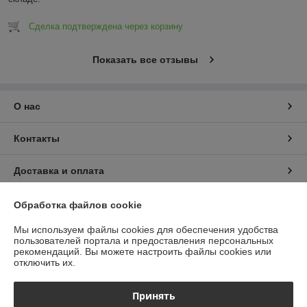
Сделка подтверждена через корзину
Показать все отзывы
О нас
Контакты
Доставка и оплата
График работы
Обработка файлов cookie
Мы используем файлы cookies для обеспечения удобства
Полная версия сайта
пользователей портала и предоставления персональных
рекомендаций.
Вы можете настроить файлы cookies или
отключить их.
Политика обработки cookies
Принять
Сайт создан на платформе Deal.by