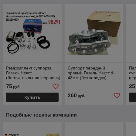
Ремкомплект суппорта
Суппорт передний
Па
Газель Некст
правый Газель Некст d-
суп
(болты+пыльник+поршень)
48мм (без колодок)
пер
A21R23-3501410
Trackman A21R23-
ZO
75
25
руб.
3501136
35
260
руб.
Купить
Подобные товары компании