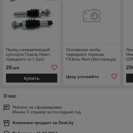
Палец направляющий
Основание скобы
Лон
суппорта Газель Некст
переднего тормоза
Нек
переднего (к-т 2шт)
ГАЗель Next (без пальца)
(О
ZOMMER A21R23-
A21R23-3501212
51
25
25
руб.
3501210
GP.11510085
Цену уточняйте
Купить
О нас
Рейтинг не сформирован
Менее 5 отзывов за последний год
Компания продает на
Deal.by