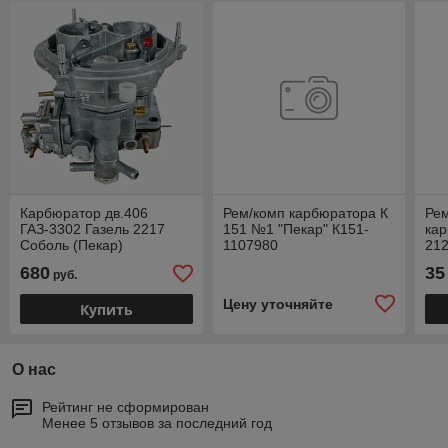
Карбюратор дв.406
Рем/комп карбюратора К
Ре
ГАЗ-3302 Газель 2217
151 №1 "Пекар" К151-
ка
Соболь (Пекар)
1107980
212
К151Д-1107010
"Пе
680
35
руб.
21
Цену уточняйте
Купить
О нас
Рейтинг не сформирован
Менее 5 отзывов за последний год