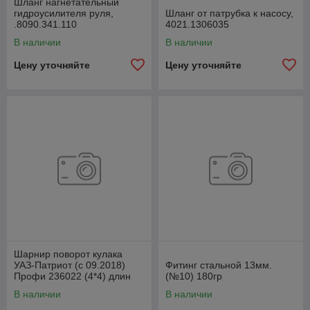
Шланг нагнетательный
гидроусилителя руля,
Шланг от патрубка к насосу,
.8090.341.110
4021.1306035
В наличии
В наличии
Цену уточняйте
Цену уточняйте
Шарнир поворот кулака
УАЗ-Патриот (с 09.2018)
Фитинг стальной 13мм.
Профи 236022 (4*4) длин
(№10) 180гр
лев1110ммСпайсер
В наличии
В наличии
2360222304061