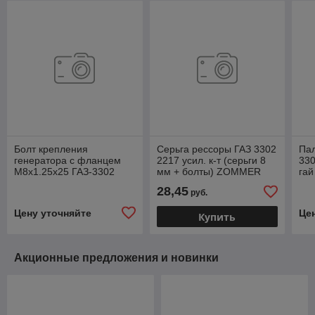
Болт крепления
Серьга рессоры ГАЗ 3302
Пал
генератора с фланцем
2217 усил. к-т (серьги 8
330
M8х1.25х25 ГАЗ-3302
мм + болты) ZOMMER
гай
3900631 .BBL1416
3302290246408
29
28,45
руб.
Цену уточняйте
Це
Купить
Акционные предложения и новинки