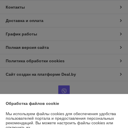
Контакты
Доставка и оплата
График работы
Полная версия сайта
Политика обработки cookies
Сайт создан на платформе Deal.by
Обработка файлов cookie
Информация для покупателя
Мы используем файлы cookies для обеспечения удобства
пользователей портала и предоставления персональных
Юридическое лицо:
ООО "ГАЗАВТОТОРГ"
рекомендаций.
Вы можете настроить файлы cookies или
г.Минск, ул.Бабушкина д.25, каб14
отключить их.