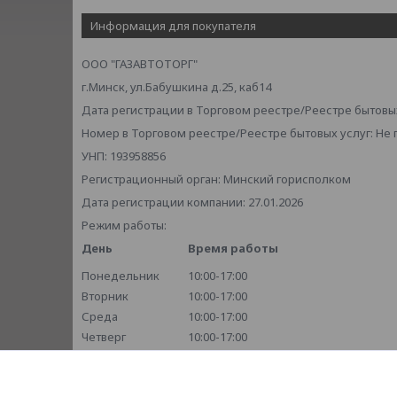
Информация для покупателя
ООО "ГАЗАВТОТОРГ"
г.Минск, ул.Бабушкина д.25, каб14
Дата регистрации в Торговом реестре/Реестре бытовых
Номер в Торговом реестре/Реестре бытовых услуг: Не
УНП: 193958856
Регистрационный орган: Минский горисполком
Дата регистрации компании: 27.01.2026
Режим работы:
День
Время работы
Понедельник
10:00-17:00
Вторник
10:00-17:00
Среда
10:00-17:00
Четверг
10:00-17:00
Пятница
10:00-17:00
Суббота
Выходной