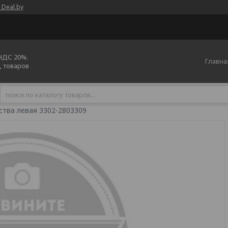
 Deal.by
 НДС 20%.
Главна
ц товаров
ства левая 3302-2803309