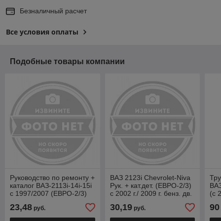
Безналичный расчет
Все условия оплаты
Подобные товары компании
Руководство по ремонту +
ВАЗ 2123i Chevrolet-Niva
Тр
каталог ВАЗ-2113i-14i-15i
Рук. + кат.дет. (ЕВРО-2/3)
ВА
c 1997/2007 (ЕВРО-2/3)
с 2002 г./ 2009 г. бенз. дв.
(с 
1.7 (ЕВРО-2/3);
21
23,48
30,19
90
руб.
руб.