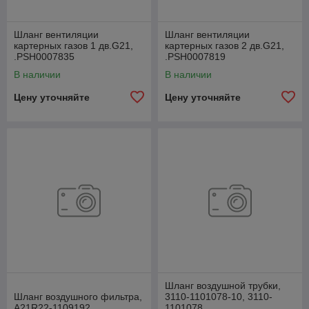
Шланг вентиляции
Шланг вентиляции
картерных газов 1 дв.G21,
картерных газов 2 дв.G21,
.РSН0007835
.РSН0007819
В наличии
В наличии
Цену уточняйте
Цену уточняйте
Шланг воздушной трубки,
Шланг воздушного фильтра,
3110-1101078-10, 3110-
А21R22-1109192
1101078