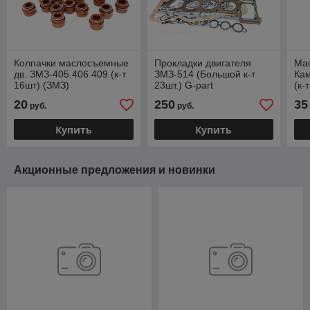
Колпачки маслосъемные
Прокладки двигателя
Ма
дв. ЗМЗ-405 406 409 (к-т
ЗМЗ-514 (Большой к-т
Кам
16шт) (ЗМЗ)
23шт.) G-part
(к-
406.3906601-11
514.3906022-88
49
20
250
35
руб.
руб.
Купить
Купить
Акционные предложения и новинки