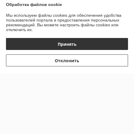
Обработка файлов cookie
Мы используем файлы cookies для обеспечения удобства
пользователей портала и предоставления персональных
рекомендаций.
Вы можете настроить файлы cookies или
отключить их.
Принять
Отклонить
Шарнир поворот кулака
УАЗ-Патриот (с 09.2018)
Фитинг стальной 13мм.
Профи 236022 (4*4) длин
(№10) 180гр
лев1110ммСпайсер
В наличии
В наличии
2360222304061
Цену уточняйте
Цену уточняйте
Показать ещё