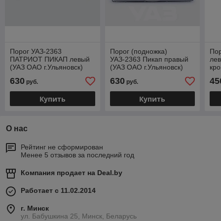
Порог УАЗ-2363
Порог (подножка)
Пор
ПАТРИОТ ПИКАП левый
УАЗ-2363 Пикап правый
лев
(УАЗ ОАО г.Ульяновск)
(УАЗ ОАО г.Ульяновск)
кр
2363-00-5401245-10
2363-00-5401244-10
236
630
630
45
руб.
руб.
Купить
Купить
О нас
Рейтинг не сформирован
Менее 5 отзывов за последний год
Компания продает на
Deal.by
Работает с 11.02.2014
г. Минск
ул. Бабушкина 25, Минск, Беларусь