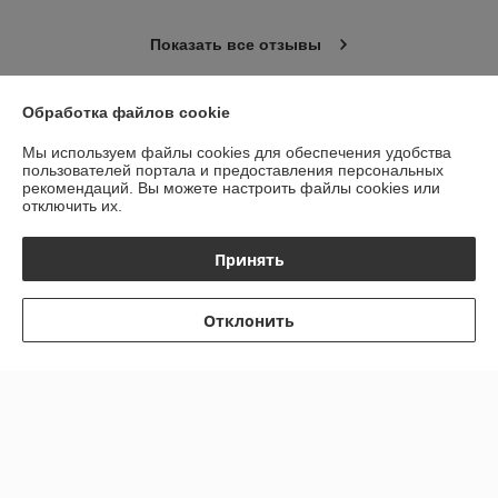
Показать все отзывы
Обработка файлов cookie
О нас
Мы используем файлы cookies для обеспечения удобства
пользователей портала и предоставления персональных
Контакты
рекомендаций.
Вы можете настроить файлы cookies или
отключить их.
Доставка и оплата
Принять
График работы
Отклонить
Полная версия сайта
Политика обработки cookies
Сайт создан на платформе Deal.by