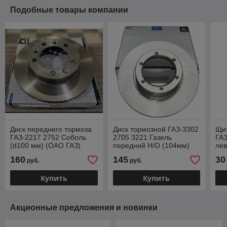
Подобные товары компании
Диск переднего тормоза
Диск тормозной ГАЗ-3302
Щит
ГАЗ-2217 2752 Соболь
2705 3221 Газель
ГАЗ
(d100 мм) (ОАО ГАЗ)
передний Н/О (104мм)
лев
2217-3501077
1шт. (ОАО ГАЗ) 3302-
35
160
145
30
руб.
руб.
3501077
Купить
Купить
Акционные предложения и новинки