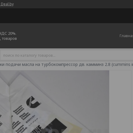
 Deal.by
 НДС 20%.
Главна
ц товаров
и подачи масла на турбокомпрессор дв. камминз 2.8 (cummins i