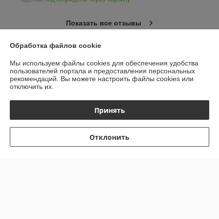
Показать все отзывы
Обработка файлов cookie
О нас
Мы используем файлы cookies для обеспечения удобства
пользователей портала и предоставления персональных
рекомендаций.
Вы можете настроить файлы cookies или
Контакты
отключить их.
Доставка и оплата
Принять
График работы
Отклонить
Полная версия сайта
Политика обработки cookies
Сайт создан на платформе Deal.by