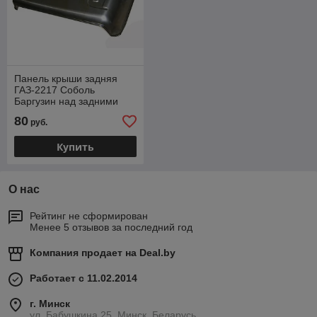
Панель крыши задняя
ГАЗ-2217 Соболь
Баргузин над задними
дверями (ОАО ГАЗ) 2217-
80
руб.
5701274
Купить
О нас
Рейтинг не сформирован
Менее 5 отзывов за последний год
Компания продает на
Deal.by
Работает с 11.02.2014
г. Минск
ул. Бабушкина 25, Минск, Беларусь