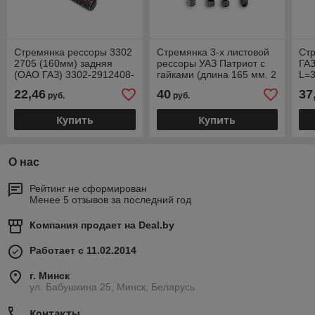
Стремянка рессоры 3302
Стремянка 3-х листовой
Ст
2705 (160мм) задняя
рессоры УАЗ Патриот с
ГАЗ
(ОАО ГАЗ) 3302-2912408-
гайками (длина 165 мм. 2
L=
20
шт.) (MetalPart) 3160-
Этн
22,46
40
37
руб.
руб.
2912408-10
Нов
Купить
Купить
О нас
Рейтинг не сформирован
Менее 5 отзывов за последний год
Компания продает на
Deal.by
Работает с 11.02.2014
г. Минск
ул. Бабушкина 25, Минск, Беларусь
Контакты