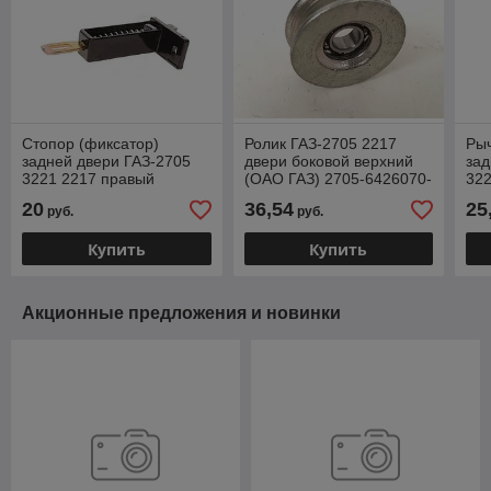
Стопор (фиксатор)
Ролик ГАЗ-2705 2217
Рыч
задней двери ГАЗ-2705
двери боковой верхний
зад
3221 2217 правый
(ОАО ГАЗ) 2705-6426070-
32
(Автопромагрегат НПО
01 2705-6426070
270
20
36,54
25
руб.
руб.
г.Нижний Новгород) 2705-
6305350
Купить
Купить
Акционные предложения и новинки