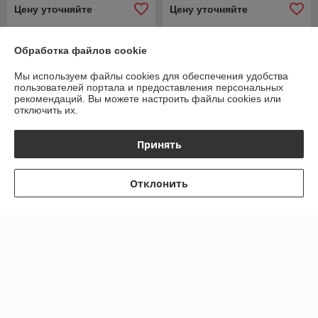
Цену уточняйте
Цену уточняйте
Обработка файлов cookie
Мы используем файлы cookies для обеспечения удобства
пользователей портала и предоставления персональных
рекомендаций.
Вы можете настроить файлы cookies или
отключить их.
Принять
Отклонить
Шарнир поворот кулака
УАЗ-Патриот (с 09.2018)
Фитинг стальной 13мм.
Профи 236022 (4*4) длин
(№10) 180гр
лев1110ммСпайсер
В наличии
В наличии
2360222304061
Цену уточняйте
Цену уточняйте
Показать ещё