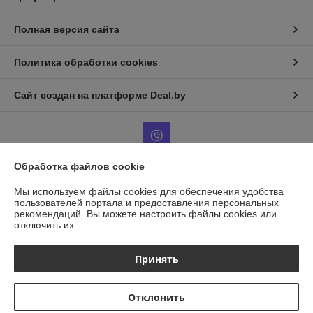
Полная версия сайта
Политика обработки cookies
Сайт создан на платформе Deal.by
Обработка файлов cookie
Информация для покупателя
Мы используем файлы cookies для обеспечения удобства
пользователей портала и предоставления персональных
Юридическое лицо:
ООО "ГАЗАВТОТОРГ"
рекомендаций.
Вы можете настроить файлы cookies или
г.Минск, ул.Бабушкина д.25, каб14
отключить их.
Регистрационный номер ЕГР: 193958856
Принять
УНП: 193958856
Регистрационный орган: Минский горисполком
Отклонить
Дата регистрации компании: 27.01.2026