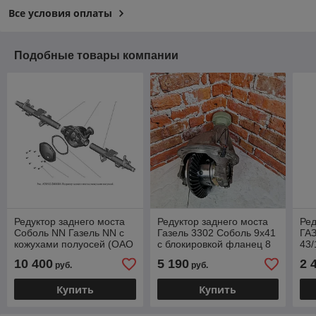
Все условия оплаты
Подобные товары компании
Редуктор заднего моста
Редуктор заднего моста
Ред
Соболь NN Газель NN с
Газель 3302 Соболь 9х41
ГАЗ
кожухами полуосей (ОАО
с блокировкой фланец 8
43/
ГАЗ) А31S12-2400016
болтов (ОРИГИНАЛ)
об
10 400
5 190
2 
руб.
руб.
32217-2402010-80
24
Купить
Купить