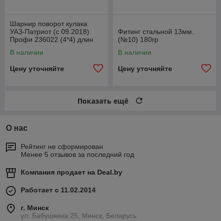
Шарнир поворот кулака
УАЗ-Патриот (с 09.2018)
Фитинг стальной 13мм.
Профи 236022 (4*4) длин
(№10) 180гр
лев1110ммСпайсер
В наличии
В наличии
2360222304061
Цену уточняйте
Цену уточняйте
Показать ещё
О нас
Рейтинг не сформирован
Менее 5 отзывов за последний год
Компания продает на
Deal.by
Работает с 11.02.2014
г. Минск
ул. Бабушкина 25, Минск, Беларусь