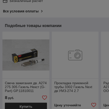
Безналичный расчет
Все условия оплаты
Подобные товары компании
Свеча зажигания дв. А274
Прокладка приемной
Рад
275 305 Газель Некст (G-
трубы 3302 Газель Next
А27
Part) GP.11810011
дв УМЗ-274 2.7
ООО
(перфометалл)1
А2
8
руб.
25ммКВАДРА 2310-
1203240-10
Цену уточняйте
Це
Купить