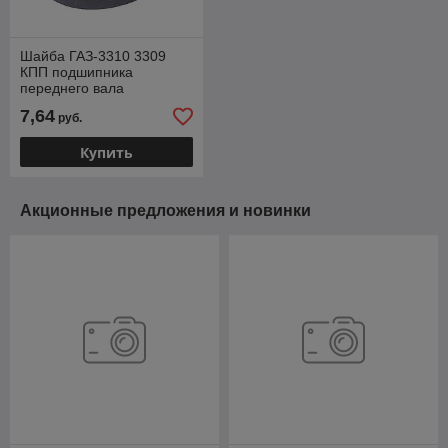
Шайба ГАЗ-3310 3309
КПП подшипника
переднего вала
вторичного (ОАО ГАЗ)
7,64
руб.
33104-1701132
Купить
Акционные предложения и новинки