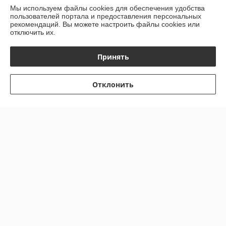
Мы используем файлы cookies для обеспечения удобства
пользователей портала и предоставления персональных
рекомендаций.
Вы можете настроить файлы cookies или
отключить их.
Принять
Отклонить
Шарнир поворот кулака
УАЗ-Патриот (с 09.2018)
Фитинг стальной 13мм.
Профи 236022 (4*4) длин
(№10) 180гр
лев1110ммСпайсер
В наличии
В наличии
2360222304061
Цену уточняйте
Цену уточняйте
Показать ещё
О нас