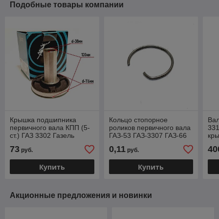
Подобные товары компании
Крышка подшипника
Кольцо стопорное
Вал
первичного вала КПП (5-
роликов первичного вала
331
ст.) ГАЗ 3302 Газель
ГАЗ-53 ГАЗ-3307 ГАЗ-66
кры
Бизнес NEXT Соболь
ПАЗ (Красная Этна) 52-
17
73
0,11
40
руб.
руб.
Волга(ГАЗ) 31029-
1701189
1701040
Купить
Купить
Акционные предложения и новинки