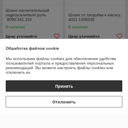
Шланг нагнетательный
гидроусилителя руля,
Шланг от патрубка к насосу,
.8090.341.110
4021.1306035
В наличии
В наличии
Цену уточняйте
Цену уточняйте
Обработка файлов cookie
Мы используем файлы cookies для обеспечения удобства
пользователей портала и предоставления персональных
рекомендаций.
Вы можете настроить файлы cookies или
отключить их.
Принять
Отклонить
Шарнир поворот кулака
УАЗ-Патриот (с 09.2018)
Фитинг стальной 13мм.
Профи 236022 (4*4) длин
(№10) 180гр