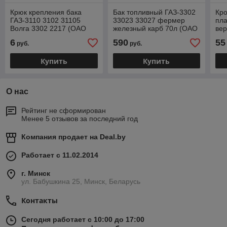
Крюк крепления бака
Бак топливный ГАЗ-3302
Кро
ГАЗ-3110 3102 31105
33023 33027 фермер
пла
Волга 3302 2217 (ОАО
железный карб 70л (ОАО
вер
"ГАЗ") 3110-1101118
ГАЗ) 33023-1101010
11
6
590
55
руб.
руб.
Купить
Купить
О нас
Рейтинг не сформирован
Менее 5 отзывов за последний год
Компания продает на
Deal.by
Работает с 11.02.2014
г. Минск
ул. Бабушкина 25, Минск, Беларусь
Контакты
Сегодня работает с 10:00 до 17:00