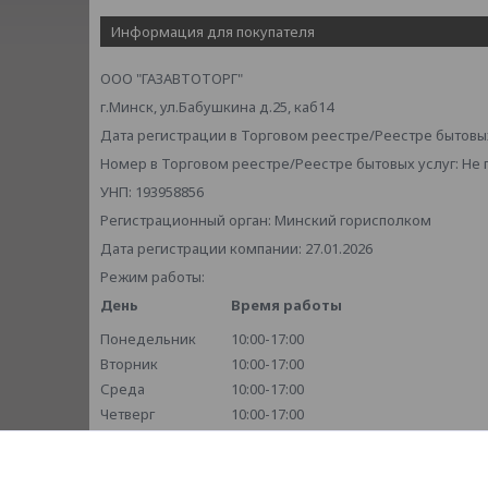
Информация для покупателя
ООО "ГАЗАВТОТОРГ"
г.Минск, ул.Бабушкина д.25, каб14
Дата регистрации в Торговом реестре/Реестре бытовых
Номер в Торговом реестре/Реестре бытовых услуг: Не
УНП: 193958856
Регистрационный орган: Минский горисполком
Дата регистрации компании: 27.01.2026
Режим работы:
День
Время работы
Понедельник
10:00-17:00
Вторник
10:00-17:00
Среда
10:00-17:00
Четверг
10:00-17:00
Пятница
10:00-17:00
Суббота
Выходной