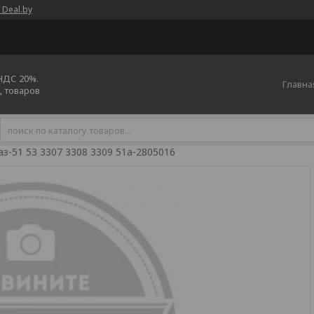
 Deal.by
 НДС 20%.
Главна
ц товаров
з-51 53 3307 3308 3309 51а-2805016