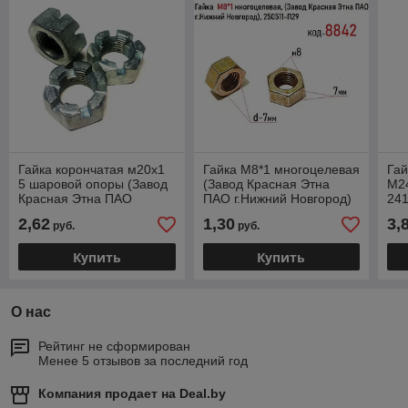
Гайка корончатая м20х1
Гайка М8*1 многоцелевая
Гай
5 шаровой опоры (Завод
(Завод Красная Этна
М24
Красная Этна ПАО
ПАО г.Нижний Новгород)
241
г.Нижний Новгород)
250511-П29
пер
2,62
1,30
3,
руб.
руб.
251015-П29
Этн
Купить
Купить
О нас
Рейтинг не сформирован
Менее 5 отзывов за последний год
Компания продает на
Deal.by