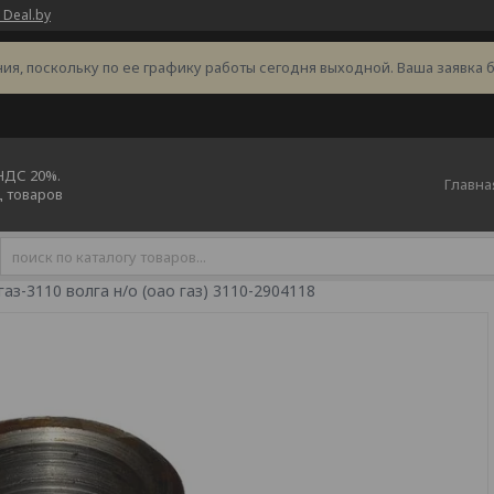
 Deal.by
ия, поскольку по ее графику работы сегодня выходной. Ваша заявка 
 НДС 20%.
Главна
ц товаров
аз-3110 волга н/о (оао газ) 3110-2904118