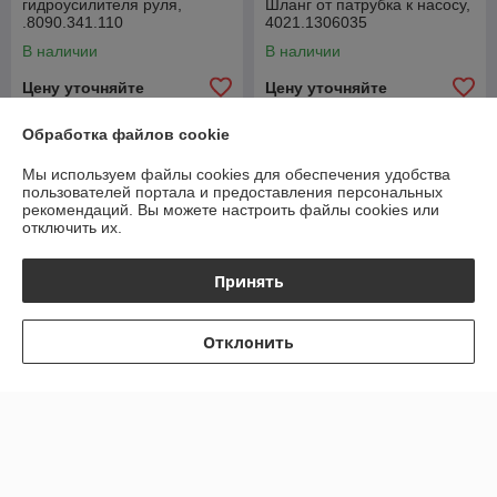
гидроусилителя руля,
Шланг от патрубка к насосу,
.8090.341.110
4021.1306035
В наличии
В наличии
Цену уточняйте
Цену уточняйте
Обработка файлов cookie
Мы используем файлы cookies для обеспечения удобства
пользователей портала и предоставления персональных
рекомендаций.
Вы можете настроить файлы cookies или
отключить их.
Принять
Отклонить
Шарнир поворот кулака
УАЗ-Патриот (с 09.2018)
Фитинг стальной 13мм.
Профи 236022 (4*4) длин
(№10) 180гр
лев1110ммСпайсер
В наличии
В наличии
2360222304061
Цену уточняйте
Цену уточняйте