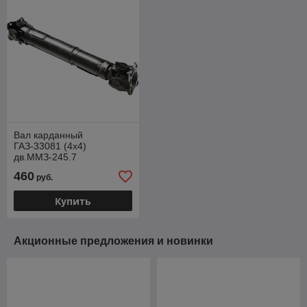
Вал карданный
ГАЗ-33081 (4х4)
дв.ММЗ-245.7
промежуточный L=645мм
460
руб.
33081-2202010
GP.10900022
Купить
Акционные предложения и новинки