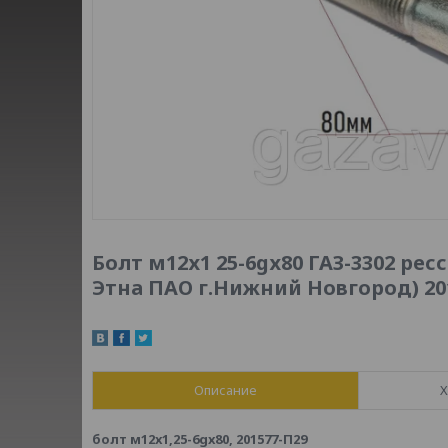
Болт м12х1 25-6gх80 ГАЗ-3302 рес
Этна ПАО г.Нижний Новгород) 20
Описание
Х
болт м12х1,25-6gх80, 201577-П29