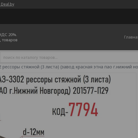
 Deal.by
 НДС 20%.
Главна
ц товаров
2 рессоры стяжной (3 листа) (завод красная этна пао г.нижний н