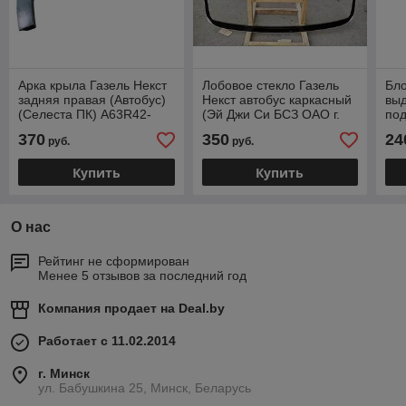
Арка крыла Газель Некст
Лобовое стекло Газель
Бло
задняя правая (Автобус)
Некст автобус каркасный
выд
(Селеста ПК) А63R42-
(Эй Джи Си БСЗ ОАО г.
под
8404119-20
Бор) А63R42-5206010-01
авт
370
350
24
руб.
руб.
А6
Купить
Купить
О нас
Рейтинг не сформирован
Менее 5 отзывов за последний год
Компания продает на
Deal.by
Работает с 11.02.2014
г. Минск
ул. Бабушкина 25, Минск, Беларусь