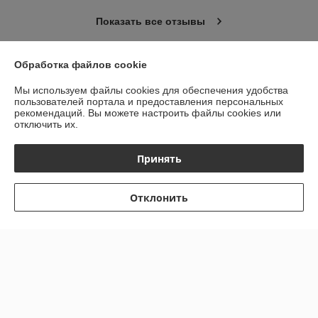
Показать все отзывы
Обработка файлов cookie
О нас
Мы используем файлы cookies для обеспечения удобства
пользователей портала и предоставления персональных
Контакты
рекомендаций.
Вы можете настроить файлы cookies или
отключить их.
Доставка и оплата
Принять
График работы
Отклонить
Полная версия сайта
Политика обработки cookies
Сайт создан на платформе Deal.by