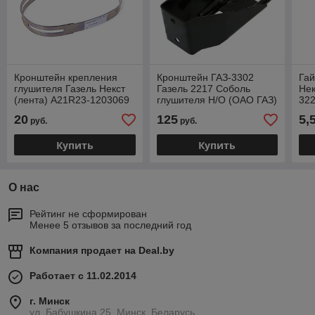
Кронштейн крепления
Кронштейн ГАЗ-3302
Гай
глушителя Газель Некст
Газель 2217 Соболь
Нек
(лента) А21R23-1203069
глушителя Н/О (ОАО ГАЗ)
322
2217-1203102-10
(ОА
20
125
5,
руб.
руб.
Купить
Купить
О нас
Рейтинг не сформирован
Менее 5 отзывов за последний год
Компания продает на
Deal.by
Работает с 11.02.2014
г. Минск
ул. Бабушкина 25, Минск, Беларусь