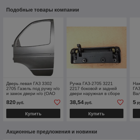
Подобные товары компании
Дверь левая ГАЗ 3302
Ручка ГАЗ-2705 3221
Нак
2705 Газель под ручку н/о
2217 боковой и задней
ГАЗ
и замок двери н/о (ОАО
двери наружная в сборе
Ва
ГАЗ) 3302-6100015-30
(Авто-Вик ООО г.Н.
пра
820
38,54
5
руб.
руб.
р
Новгород) 2705-6305150
43
Купить
Купить
Акционные предложения и новинки