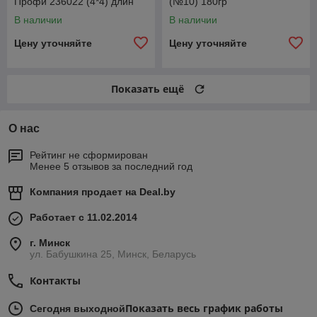
Профи 236022 (4*4) длин
(№10) 180гр
лев1110ммСпайсер
В наличии
В наличии
2360222304061
Цену уточняйте
Цену уточняйте
Показать ещё
О нас
Рейтинг не сформирован
Менее 5 отзывов за последний год
Компания продает на
Deal.by
Работает с 11.02.2014
г. Минск
ул. Бабушкина 25, Минск, Беларусь
Контакты
Показать весь график работы
Сегодня выходной