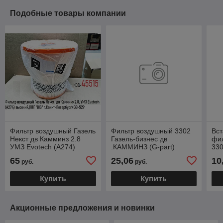
Подобные товары компании
Фильтр воздушный Газель
Фильтр воздушный 3302
Вст
Некст дв Камминз 2.8
Газель-бизнес дв
фил
УМЗ Evotech (А274)
.КАММИНЗ (G-part)
330
высокий (ПТГ "BIG"
.GP.10340006
ISF
65
25,06
10
руб.
руб.
г.Санкт-Петербург) GB-
529
Купить
Купить
Акционные предложения и новинки