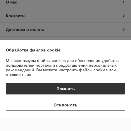
О нас
Контакты
Доставка и оплата
График работы
Обработка файлов cookie
Полная версия сайта
Мы используем файлы cookies для обеспечения удобства
пользователей портала и предоставления персональных
рекомендаций.
Вы можете настроить файлы cookies или
Политика обработки cookies
отключить их.
Сайт создан на платформе Deal.by
Принять
Отклонить
Информация для покупателя