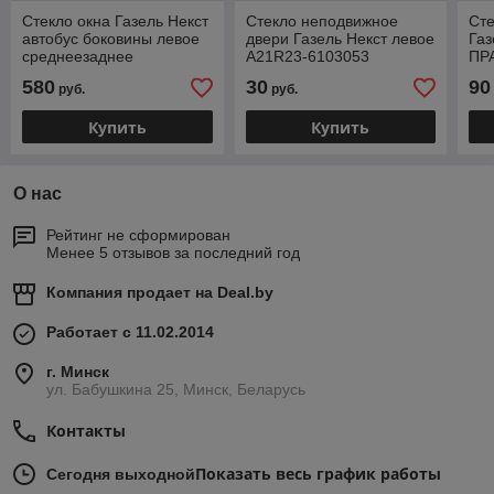
Стекло окна Газель Некст
Стекло неподвижное
Ст
автобус боковины левое
двери Газель Некст левое
Га
среднеезаднее
А21R23-6103053
ПРА
1660х1039 (ООО "ОСС-
(бе
580
30
90
руб.
руб.
Кант") А63R42.5403083
две
Купить
Купить
О нас
Рейтинг не сформирован
Менее 5 отзывов за последний год
Компания продает на
Deal.by
Работает с 11.02.2014
г. Минск
ул. Бабушкина 25, Минск, Беларусь
Контакты
Показать весь график работы
Сегодня выходной