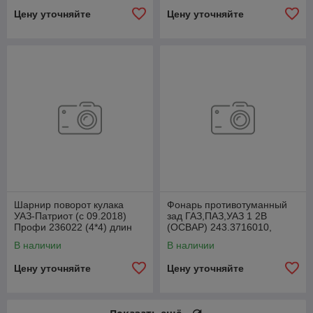
Цену уточняйте
Цену уточняйте
Шарнир поворот кулака
Фонарь противотуманный
УАЗ-Патриот (с 09.2018)
зад ГАЗ,ПАЗ,УАЗ 1 2В
Профи 236022 (4*4) длин
(ОСВАР) 243.3716010,
лев1110ммСпайсер
24300371600000
В наличии
В наличии
2360222304061
Цену уточняйте
Цену уточняйте