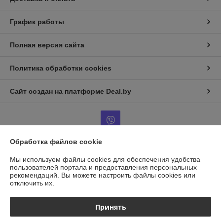
График работы
Полная версия сайта
Политика обработки cookies
Сайт создан на платформе Deal.by
Обработка файлов cookie
Информация для покупателя
Мы используем файлы cookies для обеспечения удобства
пользователей портала и предоставления персональных
Юридическое лицо:
ООО "ГАЗАВТОТОРГ"
рекомендаций.
Вы можете настроить файлы cookies или
г.Минск, ул.Бабушкина д.25, каб14
отключить их.
Регистрационный номер ЕГР: 193958856
Принять
УНП: 193958856