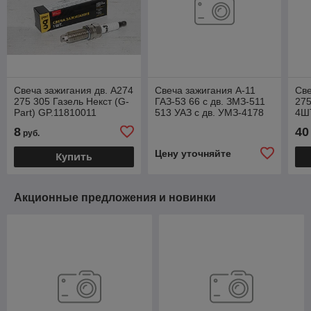
Свеча зажигания дв. А274
Свеча зажигания А-11
Све
275 305 Газель Некст (G-
ГАЗ-53 66 с дв. ЗМЗ-511
275
Part) GP.11810011
513 УАЗ с дв. УМЗ-4178
4ШТ
(513.3707000)
LD
8
40
руб.
GP.11810001
Цену уточняйте
Купить
Акционные предложения и новинки