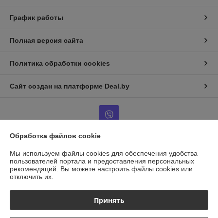
График работы
Полная версия сайта
Политика обработки cookies
Сайт создан на платформе Deal.by
Обработка файлов cookie
Информация для покупателя
Мы используем файлы cookies для обеспечения удобства
пользователей портала и предоставления персональных
Юридическое лицо:
ООО "ГАЗАВТОТОРГ"
рекомендаций.
Вы можете настроить файлы cookies или
г.Минск, ул.Бабушкина д.25, каб14
отключить их.
Регистрационный номер ЕГР: 193958856
Принять
УНП: 193958856