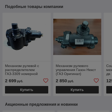
Подобные товары компании
Механизм рулевой с
Механизм рулевого
Сош
распределителем
управления Газон Некст
мех
ГАЗ-3309 номерной
(ГАЗ Оригинал)
дв.
.ШНКФ453467.015
ШНКФ453461.200-20
270
2 699
2 850
12
руб.
руб.
33
Купить
Купить
Акционные предложения и новинки