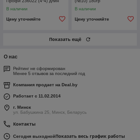
Профи 236022 (4*4) длин
(№10) 180гр
лев1110ммСпайсер
В наличии
В наличии
2360222304061
Цену уточняйте
Цену уточняйте
Показать ещё
О нас
Рейтинг не сформирован
Менее 5 отзывов за последний год
Компания продает на
Deal.by
Работает с 11.02.2014
г. Минск
ул. Бабушкина 25, Минск, Беларусь
Контакты
Показать весь график работы
Сегодня выходной