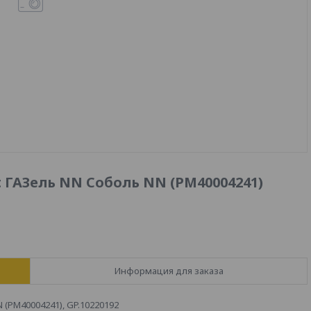
t ГАЗель NN Соболь NN (PM40004241)
Информация для заказа
 (PM40004241), GP.10220192