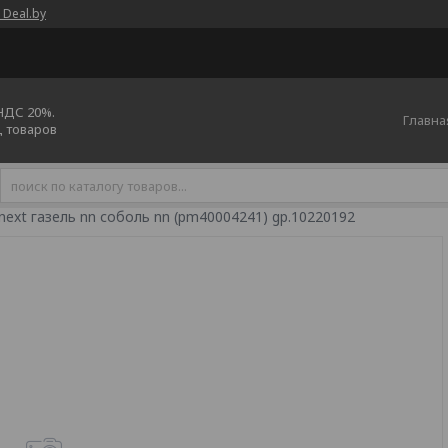
 Deal.by
 НДС 20%.
Главна
ц товаров
next газель nn соболь nn (pm40004241) gp.10220192