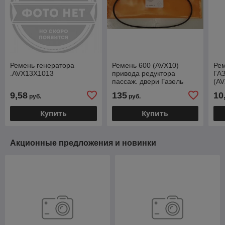
Ремень генератора
Ремень 600 (AVX10)
Рем
.AVX13X1013
привода редуктора
ГАЗ
пассаж. двери Газель
(AV
Некст 6342 (автобус)
AT
9,58
135
10
руб.
руб.
(Адор) 99.00.999.0001
10
Купить
Купить
Акционные предложения и новинки