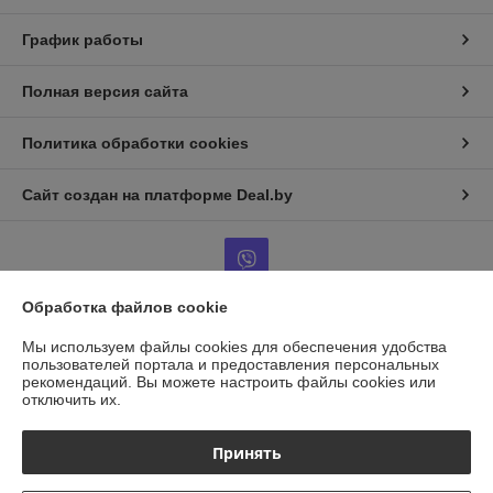
График работы
Полная версия сайта
Политика обработки cookies
Сайт создан на платформе Deal.by
Обработка файлов cookie
Информация для покупателя
Мы используем файлы cookies для обеспечения удобства
пользователей портала и предоставления персональных
Юридическое лицо:
ООО "ГАЗАВТОТОРГ"
рекомендаций.
Вы можете настроить файлы cookies или
г.Минск, ул.Бабушкина д.25, каб14
отключить их.
Регистрационный номер ЕГР: 193958856
Принять
УНП: 193958856