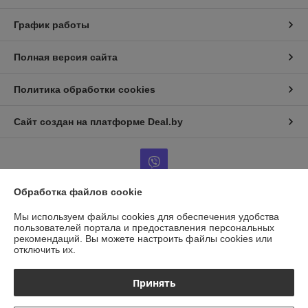
График работы
Полная версия сайта
Политика обработки cookies
Сайт создан на платформе Deal.by
Обработка файлов cookie
Информация для покупателя
Мы используем файлы cookies для обеспечения удобства
пользователей портала и предоставления персональных
Юридическое лицо:
ООО "ГАЗАВТОТОРГ"
рекомендаций.
Вы можете настроить файлы cookies или
г.Минск, ул.Бабушкина д.25, каб14
отключить их.
Регистрационный номер ЕГР: 193958856
Принять
УНП: 193958856