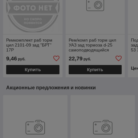
Ремкомплект раб торм
Рем/комп раб торм цил
По
цил 2101-09 зад "БРТ"
УАЗ зад тормоза d-25
зад
17P
самоподводящийся
53
(АДС) № 005-11
75
9,46
22,79
руб.
руб.
Це
Купить
Купить
Акционные предложения и новинки