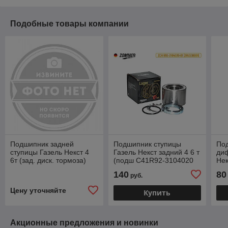
Подобные товары компании
Подшипник задней
Подшипник ступицы
По
ступицы Газель Некст 4
Газель Некст задний 4 6 т
ди
6т (зад. диск. тормоза)
(подш C41R92-3104020
Нек
ГАЗель NEXT 4 6
гайка/шайба/кольцо)
(E
140
80
руб.
С41R92.3104020-01
ZC41R92-3104020-01
JМ
Цену уточняйте
Купить
Акционные предложения и новинки