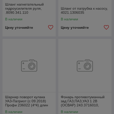
Шланг нагнетательный
гидроусилителя руля,
Шланг от патрубка к насосу,
.8090.341.110
4021.1306035
В наличии
В наличии
Цену уточняйте
Цену уточняйте
Шарнир поворот кулака
Фонарь противотуманный
УАЗ-Патриот (с 09.2018)
зад ГАЗ,ПАЗ,УАЗ 1 2В
Профи 236022 (4*4) длин
(ОСВАР) 243.3716010,
лев1110ммСпайсер
24300371600000
В наличии
В наличии
2360222304061