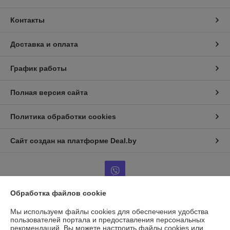
Контакты
Доставка и оплата
График работы
Полная версия сайта
Политика обработки cookies
Сайт создан на платформе Deal.by
Обработка файлов cookie
Информация для покупателя
Мы используем файлы cookies для обеспечения удобства
пользователей портала и предоставления персональных
Юридическое лицо:
ООО "ГАЗАВТОТОРГ"
рекомендаций.
Вы можете настроить файлы cookies или