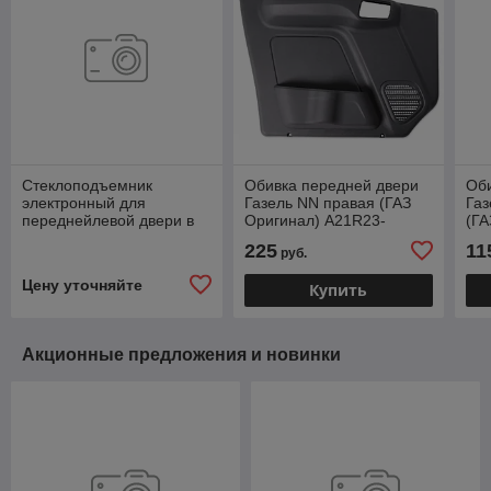
Стеклоподъемник
Обивка передней двери
Оби
электронный для
Газель NN правая (ГАЗ
Газ
переднейлевой двери в
Оригинал) А21R23-
(ГА
сборе Валдай Next
6102208-10
225
11
руб.
.L1610140700A0
Цену уточняйте
Купить
Акционные предложения и новинки