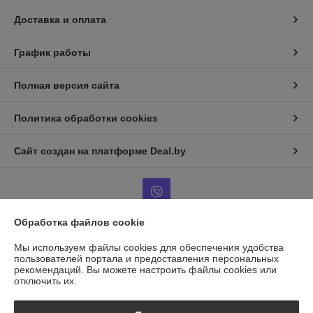
Доставка и оплата
График работы
Полная версия сайта
Политика обработки cookies
Сайт создан на платформе Deal.by
Обработка файлов cookie
Информация для покупателя
Мы используем файлы cookies для обеспечения удобства
пользователей портала и предоставления персональных
Юридическое лицо:
ООО "ГАЗАВТОТОРГ"
рекомендаций.
Вы можете настроить файлы cookies или
г.Минск, ул.Бабушкина д.25, каб14
отключить их.
Регистрационный номер ЕГР: 193958856