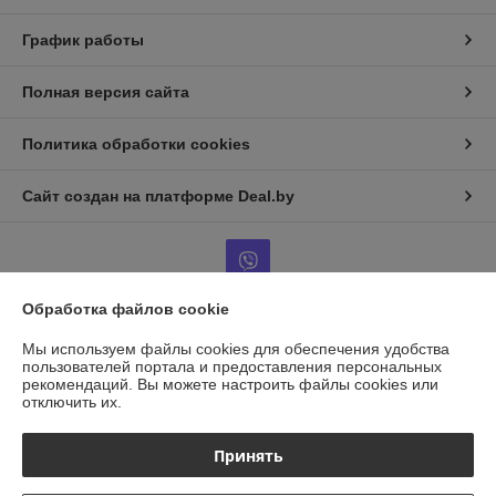
График работы
Полная версия сайта
Политика обработки cookies
Сайт создан на платформе Deal.by
Обработка файлов cookie
Информация для покупателя
Мы используем файлы cookies для обеспечения удобства
пользователей портала и предоставления персональных
Юридическое лицо:
ООО "ГАЗАВТОТОРГ"
рекомендаций.
Вы можете настроить файлы cookies или
г.Минск, ул.Бабушкина д.25, каб14
отключить их.
Регистрационный номер ЕГР: 193958856
Принять
УНП: 193958856