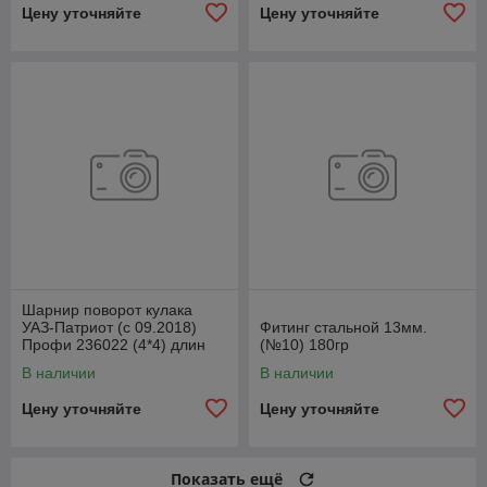
Цену уточняйте
Цену уточняйте
Шарнир поворот кулака
УАЗ-Патриот (с 09.2018)
Фитинг стальной 13мм.
Профи 236022 (4*4) длин
(№10) 180гр
лев1110ммСпайсер
В наличии
В наличии
2360222304061
Цену уточняйте
Цену уточняйте
Показать ещё