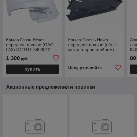
Крыло Газон Некст
Крыло Газель Некст
Арк
переднее правое (ОАО
переднее правое (н/о с
лев
ГАЗ) С41R11-8403012
металл. кронштейном)
84
(ОАО ГАЗ) А21R23-
1 300
80
руб.
8403012
Цену уточняйте
Купить
Акционные предложения и новинки