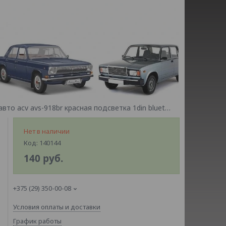
Автомагнитола магнитола для авто acv avs-918br красная подсветка 1din bluetooth usb aux 2rca
Нет в наличии
Код:
140144
140
руб.
+375 (29) 350-00-08
Условия оплаты и доставки
График работы