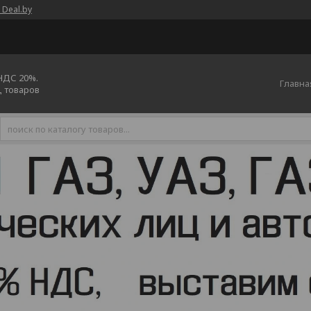
 Deal.by
 НДС 20%.
Главна
ц товаров