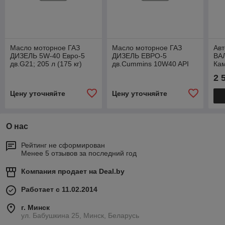
Масло моторное ГАЗ
Масло моторное ГАЗ
Ав
ДИЗЕЛЬ 5W-40 Евро-5
ДИЗЕЛЬ ЕВРО-5
ВА
дв.G21; 205 л (175 кг)
дв.Cummins 10W40 API
Кам
7777-2255748
CJ-4 (CK-4) ОРИГИНАЛ
2 
бочка 170 кг 197 л
Цену уточняйте
Цену уточняйте
О нас
Рейтинг не сформирован
Менее 5 отзывов за последний год
Компания продает на
Deal.by
Работает с 11.02.2014
г. Минск
ул. Бабушкина 25, Минск, Беларусь