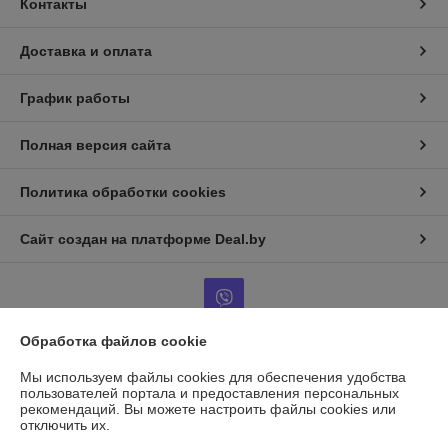
Контакты
Доставка и оплата
График работы
Полная версия сайта
Политика обработки cookies
Сайт создан на платформе Deal.by
Обработка файлов cookie
Информация для покупателя
Мы используем файлы cookies для обеспечения удобства
пользователей портала и предоставления персональных
Юридическое лицо:
ООО "ГАЗАВТОТОРГ"
рекомендаций.
Вы можете настроить файлы cookies или
г.Минск, ул.Бабушкина д.25, каб14
отключить их.