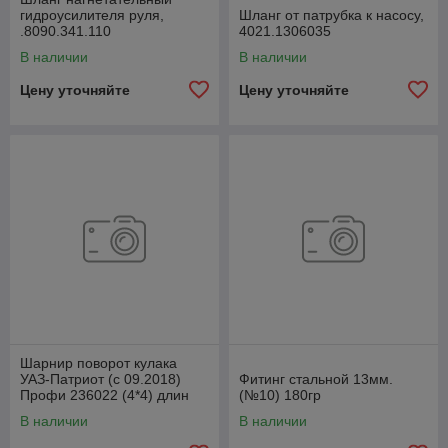
гидроусилителя руля,
Шланг от патрубка к насосу,
.8090.341.110
4021.1306035
В наличии
В наличии
Цену уточняйте
Цену уточняйте
Шарнир поворот кулака
УАЗ-Патриот (с 09.2018)
Фитинг стальной 13мм.
Профи 236022 (4*4) длин
(№10) 180гр
лев1110ммСпайсер
В наличии
В наличии
2360222304061