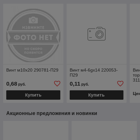
Винт м10х20 290781-П29
Винт м4-6gх14 220053-
Вин
П29
тор
311
0,68
0,11
руб.
руб.
зад
Це
Купить
Купить
Акционные предложения и новинки