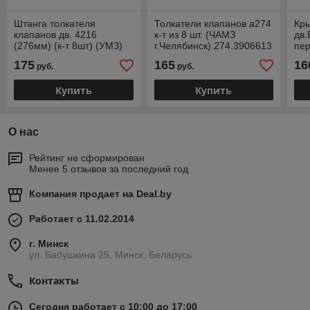
Штанга толкателя
Толкатели клапанов а274
Кры
клапанов дв. 4216
к-т из 8 шт. (ЧАМЗ
дв.
(276мм) (к-т 8шт) (УМЗ)
г.Челябинск) 274.3906613
пе
4216.1007024
г.У
175
165
16
руб.
руб.
А2
Купить
Купить
О нас
Рейтинг не сформирован
Менее 5 отзывов за последний год
Компания продает на
Deal.by
Работает с 11.02.2014
г. Минск
ул. Бабушкина 25, Минск, Беларусь
Контакты
Сегодня работает с 10:00 до 17:00