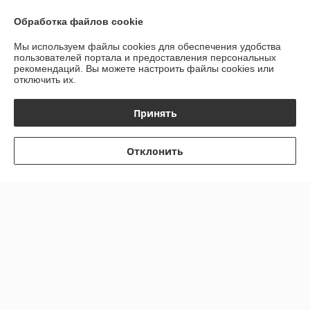
Обработка файлов cookie
О нас
Мы используем файлы cookies для обеспечения удобства
пользователей портала и предоставления персональных
Контакты
рекомендаций.
Вы можете настроить файлы cookies или
отключить их.
Доставка и оплата
Принять
График работы
Отклонить
Полная версия сайта
Политика обработки cookies
Сайт создан на платформе Deal.by