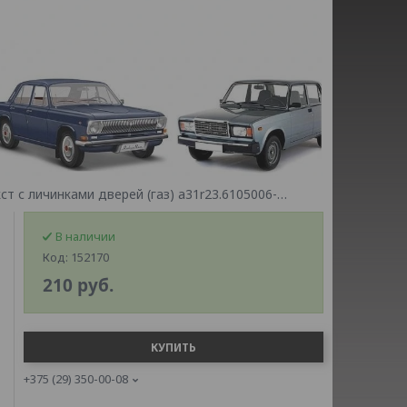
Замок зажигания газель некст с личинками дверей (газ) а31r23.6105006-11
В наличии
Код:
152170
210
руб.
КУПИТЬ
+375 (29) 350-00-08