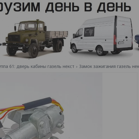
уппа 61: дверь кабины газель некст