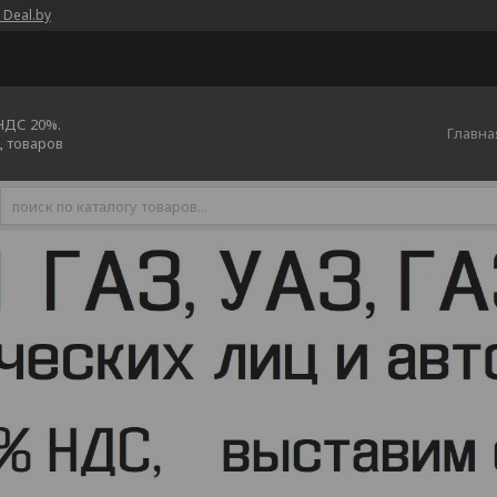
 Deal.by
 НДС 20%.
Главна
ц товаров