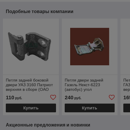
Подобные товары компании
Петля задней боковой
Петля двери задней
Пет
двери УАЗ 3160 Патриот
Газель Некст-6223
ГАЗ
верхняя в сборе (ОАО
(автобус) угол
вер
УАЗ) 3160-6206014-01
открывания 180 градусов
ГАЗ
110
240
16
руб.
руб.
(ГАЗ) А62R23.6306010
Купить
Купить
Акционные предложения и новинки