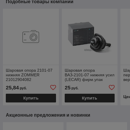
Подобные товары компании
Шаровая опора 2101-07
Шаровая опора
Ша
нижняя ZOMMER
ВАЗ-2101-07 нижняя усил
пер
21012904082
(LECAR) фирм.упак
вер
LECAR (Кедр ЗАО г.
БМ
25,84
25
руб.
руб.
Миасс) 21010-2904082
Це
Купить
Купить
Акционные предложения и новинки