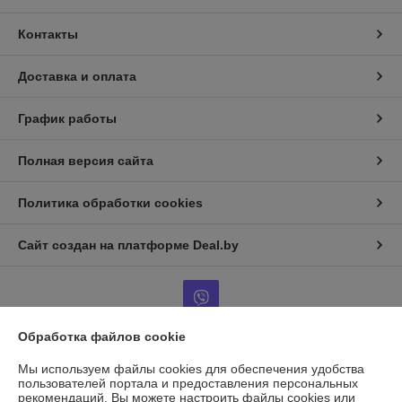
Контакты
Доставка и оплата
График работы
Полная версия сайта
Политика обработки cookies
Сайт создан на платформе Deal.by
Обработка файлов cookie
Информация для покупателя
Мы используем файлы cookies для обеспечения удобства
пользователей портала и предоставления персональных
Юридическое лицо:
ООО "ГАЗАВТОТОРГ"
рекомендаций.
Вы можете настроить файлы cookies или