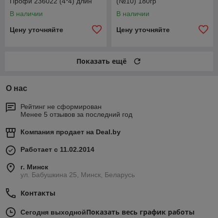
Профи 236022 (4*4) длин
(№10) 180гр
лев1110ммСпайсер
В наличии
В наличии
2360222304061
Цену уточняйте
Цену уточняйте
Показать ещё
О нас
Рейтинг не сформирован
Менее 5 отзывов за последний год
Компания продает на
Deal.by
Работает с 11.02.2014
г. Минск
ул. Бабушкина 25, Минск, Беларусь
Контакты
Показать весь график работы
Сегодня выходной