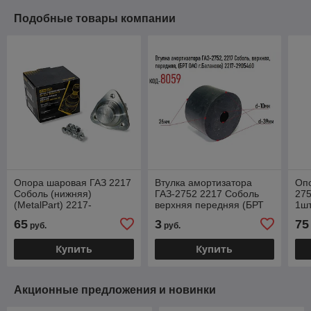
Подобные товары компании
Опора шаровая ГАЗ 2217
Втулка амортизатора
Оп
Соболь (нижняя)
ГАЗ-2752 2217 Соболь
275
(MetalPart) 2217-
верхняя передняя (БРТ
1шт
2904314-10
ОАО г.Балаково) 2217-
22
65
3
75
руб.
руб.
2905460
Купить
Купить
Акционные предложения и новинки