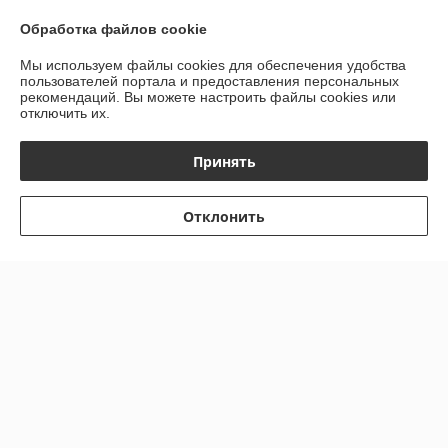
Обработка файлов cookie
Мы используем файлы cookies для обеспечения удобства
пользователей портала и предоставления персональных
рекомендаций.
Вы можете настроить файлы cookies или
отключить их.
Принять
Отклонить
Шарнир поворот кулака
УАЗ-Патриот (с 09.2018)
Фитинг стальной 13мм.
Профи 236022 (4*4) длин
(№10) 180гр
лев1110ммСпайсер
В наличии
В наличии
2360222304061
Цену уточняйте
Цену уточняйте
Показать ещё
О нас