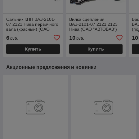
Сальник КПП ВАЗ-2101-
Вилка сцепления
Ба
07 2121 Нива первичного
ВАЗ-2101-07 2121 2123
ВАЗ
вала (красный) (ОАО
Нива (ОАО "АВТОВАЗ")
(по
"АВТОВАЗ") фирм.упак.
фирм.упак. 2101-1601200
"АВ
6
10
10
руб.
руб.
2101-1701043-83
21
Купить
Купить
Акционные предложения и новинки