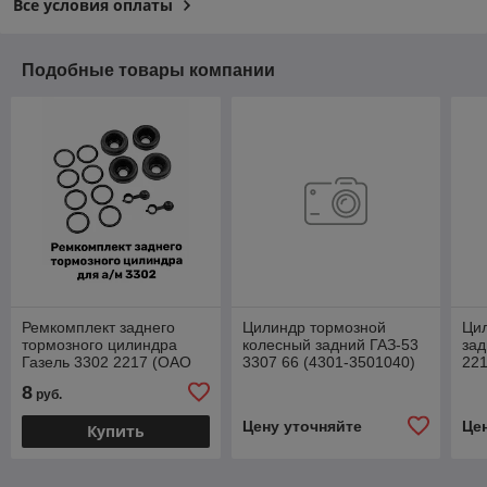
Все условия оплаты
Подобные товары компании
Ремкомплект заднего
Цилиндр тормозной
Ци
тормозного цилиндра
колесный задний ГАЗ-53
зад
Газель 3302 2217 (ОАО
3307 66 (4301-3501040)
221
"ГАЗ") 3302-3502410
GP.11510029
35
8
руб.
Цену уточняйте
Це
Купить