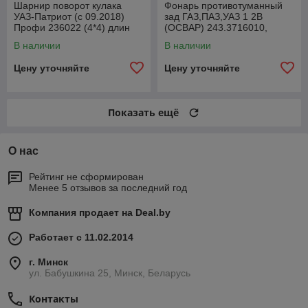
Шарнир поворот кулака
Фонарь противотуманный
УАЗ-Патриот (с 09.2018)
зад ГАЗ,ПАЗ,УАЗ 1 2В
Профи 236022 (4*4) длин
(ОСВАР) 243.3716010,
лев1110ммСпайсер
24300371600000
В наличии
В наличии
2360222304061
Цену уточняйте
Цену уточняйте
Показать ещё
О нас
Рейтинг не сформирован
Менее 5 отзывов за последний год
Компания продает на
Deal.by
Работает с 11.02.2014
г. Минск
ул. Бабушкина 25, Минск, Беларусь
Контакты