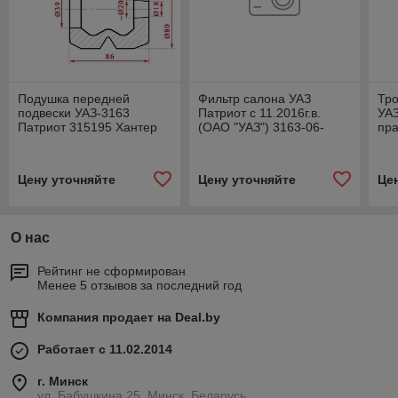
Подушка передней
Фильтр салона УАЗ
Тро
подвески УАЗ-3163
Патриот с 11.2016г.в.
УАЗ
Патриот 315195 Хантер
(ОАО "УАЗ") 3163-06-
пра
(СЗРТ ОАО г.Саранск)
8101140-50
мм
3160-2902624
GP
Цену уточняйте
Цену уточняйте
Це
О нас
Рейтинг не сформирован
Менее 5 отзывов за последний год
Компания продает на
Deal.by
Работает с 11.02.2014
г. Минск
ул. Бабушкина 25, Минск, Беларусь